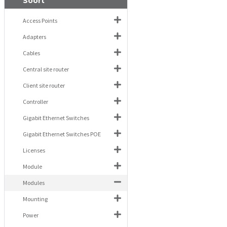
Soort
Access Points
Adapters
Cables
Central site router
Client site router
Controller
Gigabit Ethernet Switches
Gigabit Ethernet Switches POE
Licenses
Module
Modules
Mounting
Power