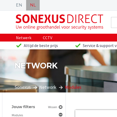
EN
NL
Netwerk
CCTV
Altijd de beste prijs
Service & support v
NETWORK
Sonexus
Network
Modules
Jouw filters
Wissen
Modules