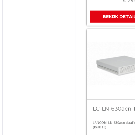
€ 29
BEKIJK DETAI
LC-LN-630acn-
LANCOM, LN-630acn dual W
(Bulk 10)