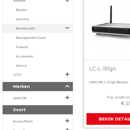
Network
Routers
Switches
Wireless LAN
Management Cloud
Firewall
Accessories
Service
LC-L-151gn
CCTV
LANCOM, L-151gn Wireless
Merken
Prijs zonder kor
LANCOM
€ 2
Soort
BEKIJK DETAI
Access Points