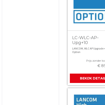
LC-WLC-AP-
Upg+10
LANCOM, WLC AP Upgrade 
Option
Prijs zonder kor
€ 8
BEKIJK DETAI