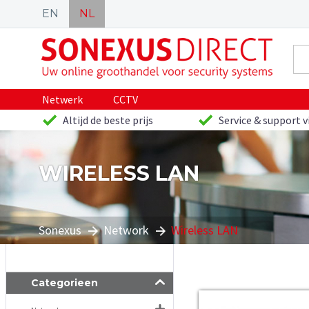
EN
NL
Netwerk
CCTV
Altijd de beste prijs
Service & support v
WIRELESS LAN
Sonexus
Network
Wireless LAN
Categorieen