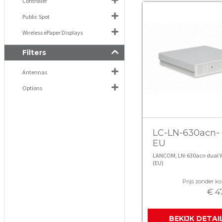
Controller
Public Spot
Wireless ePaper Displays
Filters
Antennas
Options
LC-LN-630acn-
EU
LANCOM, LN-630acn dual W
(EU)
Prijs zonder kor
€ 4
BEKIJK DETAI