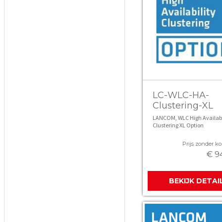
LC-WLC-HA-
Clustering-XL
LANCOM, WLC High Availabi
Clustering XL Option
Prijs zonder kor
€ 9
BEKIJK DETAI