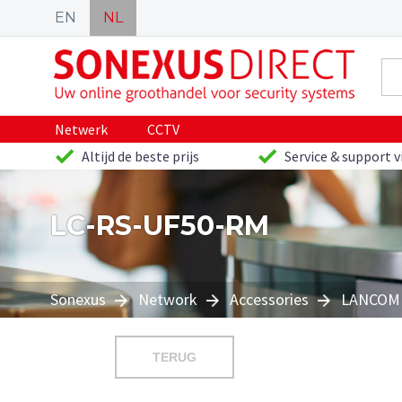
EN
NL
Netwerk
CCTV
Altijd de beste prijs
Service & support v
LC-RS-UF50-RM
Sonexus
Network
Accessories
LANCOM
TERUG