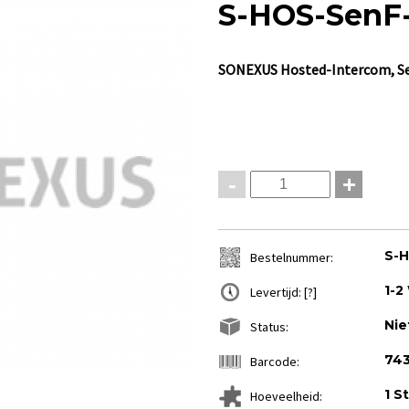
S-HOS-SenF
SONEXUS
Hosted-Intercom, Se
-
+
S-
Bestelnummer:
1-2
Levertijd:
[?]
Nie
Status:
74
Barcode:
1 S
Hoeveelheid: