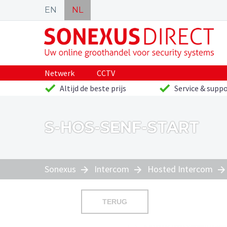
EN
NL
Netwerk
CCTV
Altijd de beste prijs
Service & suppo
S-HOS-SENF-START
Sonexus
Intercom
Hosted Intercom
TERUG