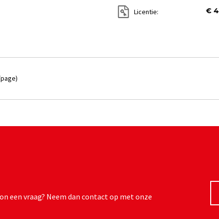
€ 4
Licentie:
/page)
ewoon een vraag? Neem dan contact op met onze