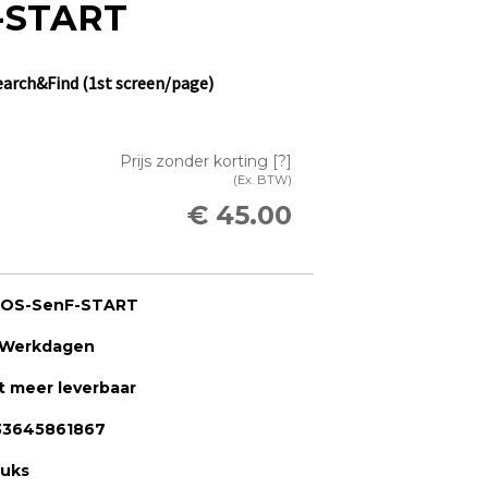
-START
arch&Find (1st screen/page)
Prijs zonder korting
[?]
(Ex. BTW)
€ 45.00
HOS-SenF-START
 Werkdagen
t meer leverbaar
33645861867
tuks