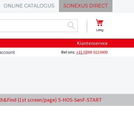
ONLINE CATALOGUS
SONEXUS DIRECT
Leeg
Klantenservice
account
Bel ons:
+31 (0)
88 0223600
h&Find (1st screen/page) S-HOS-SenF-START