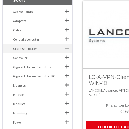
Soort
Access Points
Adapters
Cables
Central site router
Client site router
Controller
Gigabit Ethernet Switches
Gigabit Ethernet Switches POE
LC-A-VPN-Clien
WIN-10
Licenses
LANCOM, Advanced VPN Cli
Module
Bulk 10)
Modules
Prijs zonder kor
€ 8
Mounting
Power
BEKIJK DETAI