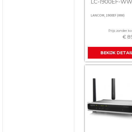
LC-1900EF-W
LANCOM, 1900EF (WW)
Prijs zonder kor
€ 8
BEKIJK DETAI