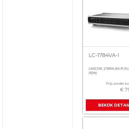
LC-1784VA-I
LANCOM, 1784VA (All-IP, EU,
ISDN)
Prijs zonder kor
€ 7
BEKIJK DETAI