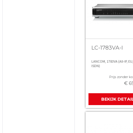
LC-1783VA-I
LANCOM, 1783VA (All-IP, EU,
ISDN)
Prijs zonder kor
€ 6
BEKIJK DETAI