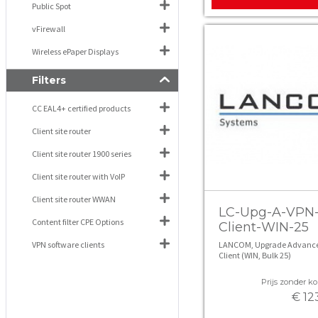
Public Spot
vFirewall
Wireless ePaper Displays
Filters
CC EAL4+ certified products
Client site router
Client site router 1900 series
Client site router with VoIP
Client site router WWAN
LC-Upg-A-VPN
Content filter CPE Options
Client-WIN-25
VPN software clients
LANCOM, Upgrade Advanc
Client (WIN, Bulk 25)
Prijs zonder kor
€ 12