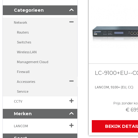
Categorieen
Network
Routers
Switches
Wireless LAN
Management Cloud
Firewall
LC-9100+EU--C
Accessories
LANCOM, 9100+ (EU, CC)
Service
CCTV
Prijs zonder kor
€ 69
Merken
LANCOM
BEKIJK DETAI