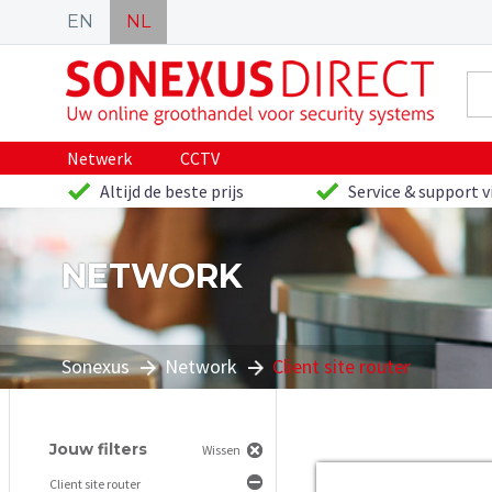
EN
NL
Netwerk
CCTV
Altijd de beste prijs
Service & support v
NETWORK
Sonexus
Network
Client site router
Jouw filters
Wissen
Client site router