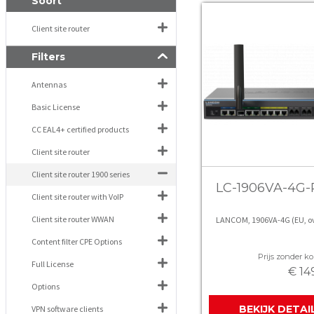
Soort
Client site router
Filters
Antennas
Basic License
CC EAL4+ certified products
Client site router
Client site router 1900 series
LC-1906VA-4G-
Client site router with VoIP
Client site router WWAN
LANCOM, 1906VA-4G (EU, o
Content filter CPE Options
Prijs zonder kor
Full License
€ 14
Options
BEKIJK DETAI
VPN software clients