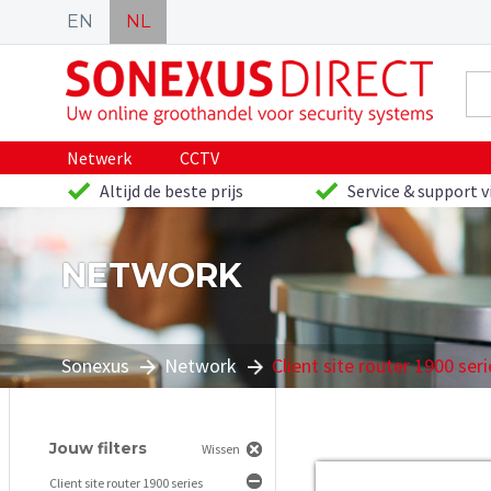
EN
NL
Netwerk
CCTV
Altijd de beste prijs
Service & support v
NETWORK
Sonexus
Network
Client site router 1900 seri
Jouw filters
Wissen
Client site router 1900 series