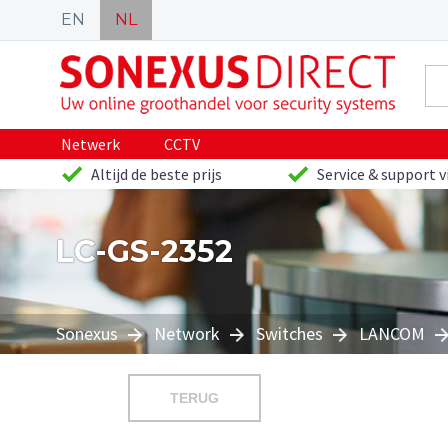
EN
NL
Netwerk
CCTV
Altijd de beste prijs
Service & support v
LC-GS-2352
Sonexus
Network
Switches
LANCOM
TERUG