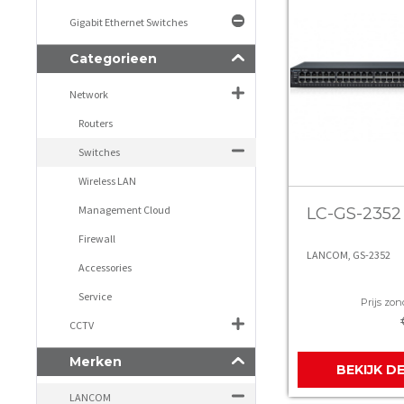
Gigabit Ethernet Switches
Categorieen
Network
Routers
Switches
Wireless LAN
Management Cloud
LC-GS-2352
Firewall
LANCOM, GS-2352
Accessories
Service
Prijs zon
CCTV
Merken
BEKIJK D
LANCOM