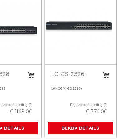
328
LC-GS-2326+
328
LANCOM, GS-2326+
js zonder korting [?]
Prijs zonder korting [?]
€ 1149.00
€ 374.00
JK DETAILS
BEKIJK DETAILS