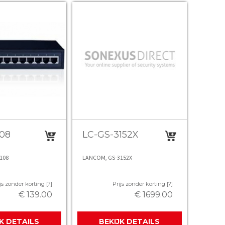
108
LC-GS-3152X
108
LANCOM, GS-3152X
js zonder korting [?]
Prijs zonder korting [?]
€ 139.00
€ 1699.00
JK DETAILS
BEKIJK DETAILS