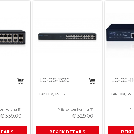
LC-GS-1326
LC-GS-1
LANCOM, GS-1326
LANCOM, GS-1
der korting [?]
Prijs zonder korting [?]
Pri
€ 339.00
€ 329.00
ETAILS
BEKIJK DETAILS
BEKI