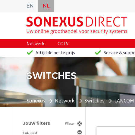
EN
NL
Netwerk
CCTV
Altijd de beste prijs
Service & suppo
SWITCHES
Sonexus
Network
Switches
LANCOM
Jouw filters
Wissen
LANCOM