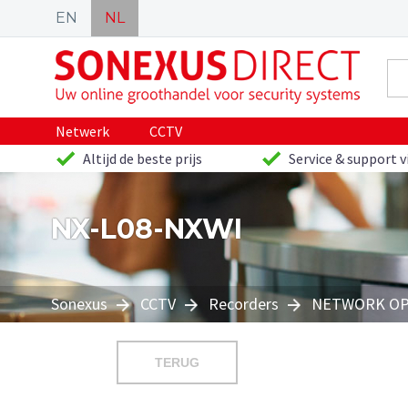
EN
NL
Netwerk
CCTV
Altijd de beste prijs
Service & support v
NX-L08-NXWI
Sonexus
CCTV
Recorders
NETWORK OP
TERUG