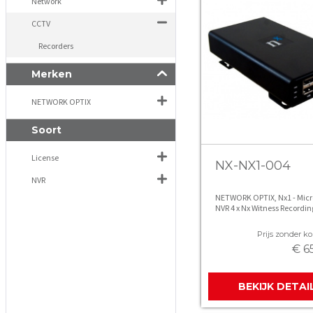
Network
CCTV
Recorders
Merken
NETWORK OPTIX
Soort
License
NX-NX1-004
NVR
NETWORK OPTIX, Nx1 - Micr
NVR 4 x Nx Witness Recordin
Licenses
Prijs zonder kor
€ 6
BEKIJK DETAI