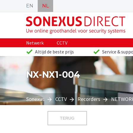
EN
NL
Netwerk
CCTV
Altijd de beste prijs
Service & suppo
NX-NX1-004
Sonexus
CCTV
Recorders
NETWORK
TERUG