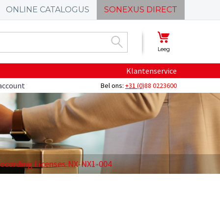
ONLINE CATALOGUS
SONEXUS DIRECT
Leeg
Klantenservice
account
Bel ons:
+31 (0)
88 0223600
Recording Licenses NX-NX1-004