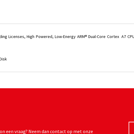
rding Licenses, High Powered, Low-Energy ARM® Dual-Core Cortex A7 CP
Disk
ewoon een vraag? Neem dan contact op met onze