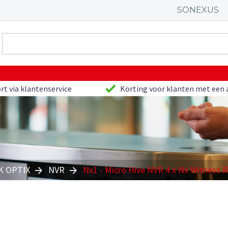
SONEXUS
rt via klantenservice
Korting voor klanten met een 
 OPTIX
NVR
Nx1 - Micro Hive NVR 4 x Nx Witness 