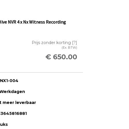
Hive NVR 4 x Nx Witness Recording
Prijs zonder korting
[?]
(Ex. BTW)
€ 650.00
-NX1-004
 Werkdagen
t meer leverbaar
33645816881
tuks