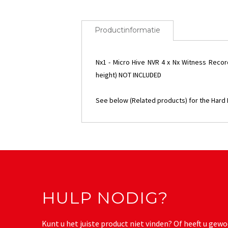
Productinformatie
Nx1 - Micro Hive NVR 4 x Nx Witness Reco
height) NOT INCLUDED
See below (Related products) for the Hard 
HULP NODIG?
Kunt u het juiste product niet vinden? Of heeft u g