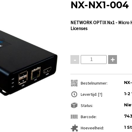
NX-NX1-004
NETWORK OPTIX
Nx1 - Micro 
Licenses
-
+
NX
Bestelnummer:
1-2
Levertijd:
[?]
Nie
Status:
74
Barcode:
1 S
Hoeveelheid: