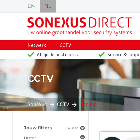
EN
NL
Netwerk
CCTV
Altijd de beste prijs
Service & suppo
CCTV
Sonexus
CCTV
License
Jouw filters
Wissen
License