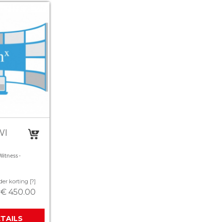
WI
itness -
der korting [?]
€ 450.00
ETAILS