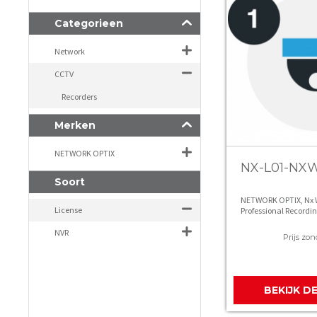
Categorieen
Network
CCTV
Recorders
Merken
NETWORK OPTIX
NX-L01-NXW
Soort
NETWORK OPTIX, Nx W
License
Professional Recordin
NVR
Prijs zon
BEKIJK D