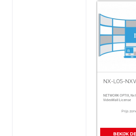
NX-L05-NX
NETWORK OPTIX, Nx W
VideoWall License
Prijs zon
BEKIJK D