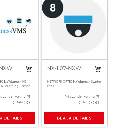
-NXWI
NX-L07-NXWI
 Nx Witness - I/O
NETWORK OPTIX, Nx Witness - Starter
 & Recording License
Pack
js zonder korting [?]
Prijs zonder korting [?]
€ 99.00
€ 500.00
JK DETAILS
BEKIJK DETAILS