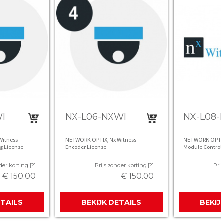
I
NX-L06-NXWI
NX-L08
itness -
NETWORK OPTIX, Nx Witness -
NETWORK OPTIX,
g License
Encoder License
Module Control
der korting [?]
Prijs zonder korting [?]
Pri
€ 150.00
€ 150.00
ETAILS
BEKIJK DETAILS
BEKI