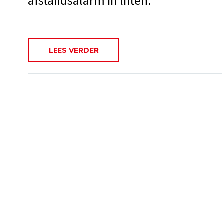
afstandsalarm in liften.
LEES VERDER