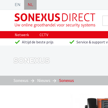
EN
NL
Netwerk
CCTV
Altijd de beste prijs
Service & support v
SONEXUS
Sonexus
Nieuws
Sonexus