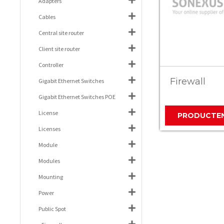
Adapters
Cables
Central site router
Client site router
Controller
Firewall
Gigabit Ethernet Switches
Gigabit Ethernet Switches POE
License
PRODUCTE
Licenses
Module
Modules
Mounting
Power
Public Spot