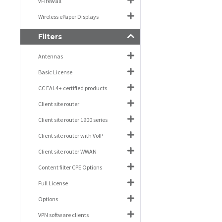
vFirewall
Wireless ePaper Displays
Filters
Antennas
Basic License
CC EAL4+ certified products
Client site router
Client site router 1900 series
Client site router with VoIP
Client site router WWAN
Content filter CPE Options
Full License
Options
VPN software clients