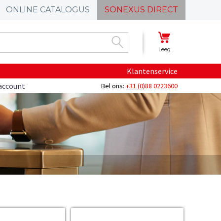
ONLINE CATALOGUS
SONEXUS DIRECT
Leeg
Klantenservice
account
Bel ons:
+31 (0)
88 0223600