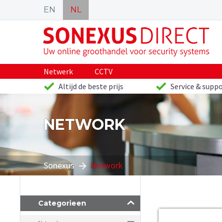
EN
NL
Netwerk
CCTV
Altijd de beste prijs
Service & suppo
NETWORK
Sonexus
Network
Categorieen