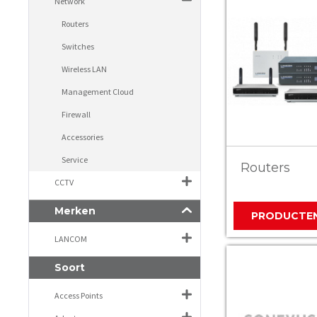
Network
Routers
Switches
Wireless LAN
Management Cloud
Firewall
Accessories
Service
Routers
CCTV
Merken
PRODUCTE
LANCOM
Soort
Access Points